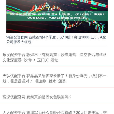
鸿运配资官网 业绩连增4个季度，仅10股！突破1000亿元，A股
公司派发大红包
乐发配资平台 敦煌不止有莫高窟：沙漠露营、星空夜话与丝路
文化深度游_沙海中_玉门关_遗址
天弘优配平台 郭晶晶又给霍家长脸了！新身份曝光，级别不一
般，霍震霆说对了_霍启刚_跳水_颁奖
富深优配官网 夏桀真的是因女色误国吗？
人人配资平台 志愿军为什么是轻步兵巅峰？30人阻击美军，交