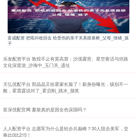
富成配资 把吼叫收回去 给受伤的亲子关系搭座桥_父母_情绪_孩
子
乐发配资平台 敦煌不止有莫高窟：沙漠露营、星空夜话与丝路
文化深度游_沙海中_玉门关_遗址
天弘优配平台 郭晶晶又给霍家长脸了！新身份曝光，级别不一
般，霍震霆说对了_霍启刚_跳水_颁奖
富深优配官网 夏桀真的是因女色误国吗？
人人配资平台 志愿军为什么是轻步兵巅峰？30人阻击美军，交
换比0比215！