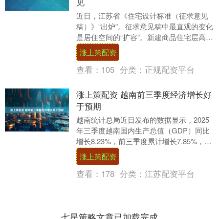
见
近日，江苏省《住宅设计标准（征求意见
稿）》“出炉”。征求意见稿中最直观的变化
是居住空间的“扩容”。新建商品住宅层高门
槛从2.8米提升至不低于3.1米，保障性住
涨上策配资
房....
查看：
105
分类：
正规配资平台
涨上策配资 越南前三季度经济增长好
于预期
越南统计总局近日发布的数据显示，2025
年三季度越南国内生产总值（GDP）同比
增长8.23%，前三季度累计增长7.85%，增
速高于预期且达到3年以来最快水平。在....
涨上策配资
查看：
178
分类：
江苏配资平台
七星策略文章已加载完成