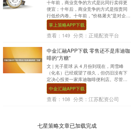
十年前，商业竞争的方式是比同行卖得更
便宜；十年后，商业竞争的方式是指责同
行低价内卷。十年前，"价格屠夫"是对企业
的至高褒奖，十年后，它成了伤害经济的
掌上策略APP下载
元凶。 商家....
查看：
149
分类：
正规配资平台
中金汇融APP下载 零售还不是库迪咖
啡的“方糖”
文 | 光子星球 从 4 月份到现在，周雪峰
（化名）已经观望了很久，但仍旧没有下
定决心投资一家库迪咖啡便利店。尽管在
他看来，这已经是他考察的众多项目
中金汇融APP下载
中，"相当稳....
查看：
108
分类：
江苏配资公司
七星策略文章已加载完成