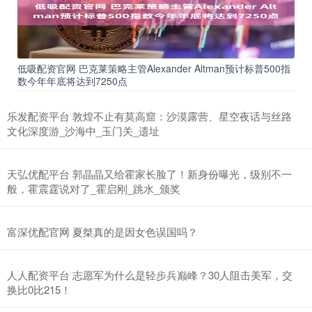
低吸配资官网 巴克莱策略主管Alexander Altman预计标普500指
数今年年底将达到7250点
乐发配资平台 敦煌不止有莫高窟：沙漠露营、星空夜话与丝路
文化深度游_沙海中_玉门关_遗址
天弘优配平台 郭晶晶又给霍家长脸了！新身份曝光，级别不一
般，霍震霆说对了_霍启刚_跳水_颁奖
富深优配官网 夏桀真的是因女色误国吗？
人人配资平台 志愿军为什么是轻步兵巅峰？30人阻击美军，交
换比0比215！