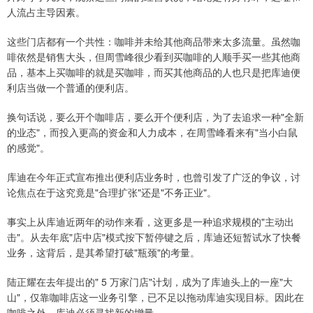
人流占主导因素。
这些门店都有一个共性：咖啡并未给其他商品带来太多流量。虽然咖
啡依然是销售大头，但周雪峰很少看到买咖啡的人顺手买一些其他商
品，基本上买咖啡的就是买咖啡，而买其他商品的人也只是把库迪便
利店当做一个普通的便利店。
换句话说，要么开个咖啡店，要么开个便利店，为了去追求一种"全新
的业态"，而投入更高的资金和人力成本，在周雪峰看来有"当小白鼠
的感觉"。
库迪在今年正式宣布推出便利店业务时，也曾引发了广泛的争议，讨
论焦点在于这究竟是"合理扩张"还是"不务正业"。
事实上从库迪近两年的动作来看，这更多是一种追求规模的"主动出
击"。从去年底"店中店"模式按下暂停键之后，库迪还短暂试水了快餐
业务，这背后，是其希望打破"瓶颈"的考量。
陆正耀在去年提出的" 5 万家门店"计划，成为了库迪头上的一座"大
山"，仅靠咖啡店这一业务引擎，已不足以拖动库迪实现目标。因此在
咖啡之外，库迪必须寻找新的增量。