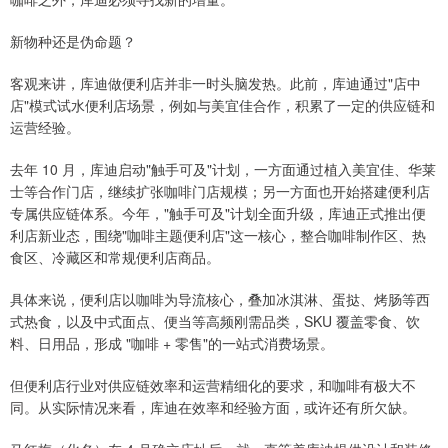
新物种还是伪命题？
客观来讲，库迪做便利店并非一时头脑发热。此前，库迪通过"店中
店"模式试水便利店场景，例如与美宜佳合作，积累了一定的供应链和
运营经验。
去年 10 月，库迪启动"触手可及"计划，一方面通过植入美宜佳、华莱
士等合作门店，继续扩张咖啡门店规模；另一方面也开始搭建便利店
专属供应链体系。今年，"触手可及"计划全面升级，库迪正式推出便
利店新业态，围绕"咖啡主题便利店"这一核心，整合咖啡制作区、热
食区、冷藏区和常规便利店商品。
具体来说，便利店以咖啡为导流核心，叠加冰淇淋、蛋挞、烤肠等西
式热食，以及中式面点、便当等高频刚需品类，SKU 覆盖零食、饮
料、日用品，形成 "咖啡 + 零售"的一站式消费场景。
但便利店行业对供应链效率和运营精细化的要求，和咖啡有极大不
同。从实际情况来看，库迪在效率和经验方面，或许还有所欠缺。