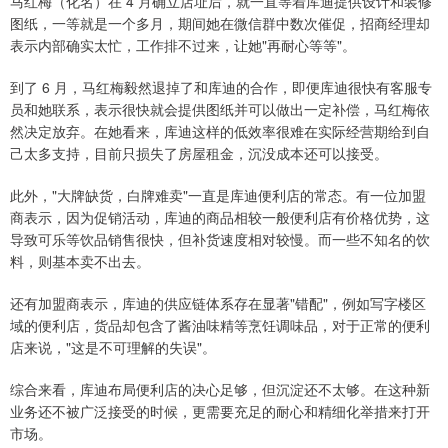
马红梅（化名）在 4 月确立店址后，就一直等着库迪提供设计和装修
图纸，一等就是一个多月，期间她在微信群中数次催促，招商经理却
表示内部确实太忙，工作排不过来，让她"再耐心等等"。
到了 6 月，马红梅毅然退掉了和库迪的合作，即便库迪很快有客服专
员和她联系，表示很快就会提供图纸并可以做出一定补偿，马红梅依
然决定放弃。在她看来，库迪这样的低效率很难在实际经营期给到自
己太多支持，目前只损失了房屋租金，沉没成本还可以接受。
此外，"大牌缺货，白牌难卖"一直是库迪便利店的常态。有一位加盟
商表示，因为促销活动，库迪的商品相较一般便利店有价格优势，这
导致可乐等饮品销售很快，但补货速度相对较慢。而一些不知名的饮
料，则基本卖不出去。
还有加盟商表示，库迪的供应链体系存在显著"错配"，例如写字楼区
域的便利店，货品却包含了酱油味精等烹饪调味品，对于正常的便利
店来说，"这是不可理解的失误"。
综合来看，库迪布局便利店的决心足够，但沉淀还不太够。在这种新
业务还不被广泛接受的时候，更需要充足的耐心和精细化举措来打开
市场。