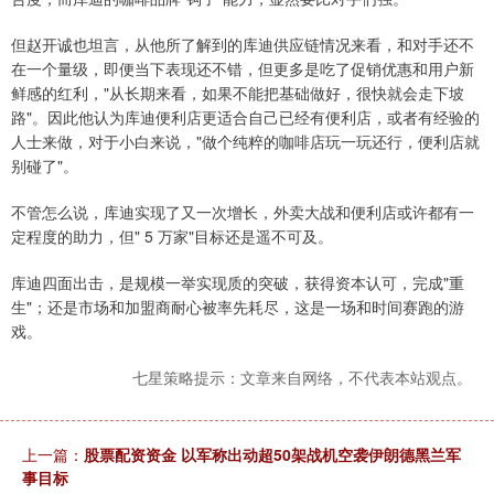
但赵开诚也坦言，从他所了解到的库迪供应链情况来看，和对手还不
在一个量级，即便当下表现还不错，但更多是吃了促销优惠和用户新
鲜感的红利，"从长期来看，如果不能把基础做好，很快就会走下坡
路"。因此他认为库迪便利店更适合自己已经有便利店，或者有经验的
人士来做，对于小白来说，"做个纯粹的咖啡店玩一玩还行，便利店就
别碰了"。
不管怎么说，库迪实现了又一次增长，外卖大战和便利店或许都有一
定程度的助力，但" 5 万家"目标还是遥不可及。
库迪四面出击，是规模一举实现质的突破，获得资本认可，完成"重
生"；还是市场和加盟商耐心被率先耗尽，这是一场和时间赛跑的游
戏。
七星策略提示：文章来自网络，不代表本站观点。
上一篇：
股票配资资金 以军称出动超50架战机空袭伊朗德黑兰军
事目标