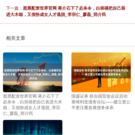
下一篇：
股票配资世界官网 蒋介石下了必杀令，白崇禧把自己装
进大木箱，又假扮成女人才逃脱_李宗仁_廖磊_郑介民
相关文章
股票配资世界官网 蒋介石下了
国盛证券 联合国贸发会议启动
必杀令，白崇禧把自己装进大木
塞维利亚债务论坛——建立更公
箱，又假扮成女人才逃脱_李宗
平更注重发展债务体系
仁_廖磊_郑介民