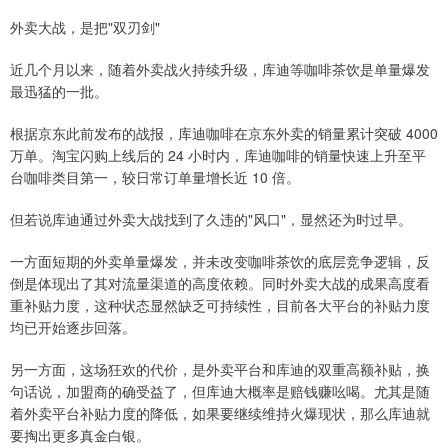
外卖大战，是把"双刃剑"
近几个月以来，随着外卖战火持续升级，库迪等咖啡茶饮是单量爆发
最迅猛的一批。
根据京东此前发布的战报，库迪咖啡在京东外卖的销量累计突破 4000
万单。淘宝闪购上线后的 24 小时内，库迪咖啡的销量快速上升至平
台咖啡类目第一，较日常订单量增长近 10 倍。
但若说库迪通过外卖大战找到了久违的"风口"，显然还为时过早。
一方面短期的外卖单量爆发，并未改变咖啡茶饮的底层竞争逻辑，反
倒是体现出了其对流量渠道的高度依赖。同时外卖大战的成果高度看
重补贴力度，这种状态显然缺乏可持续性，目前各大平台的补贴力度
均已开始逐步回落。
另一方面，这场狂欢的代价，是外卖平台和库迪的双重高额补贴，换
句话说，加盟商的确受益了，但库迪大概率是赔钱赚吆喝。尤其是随
着外卖平台补贴力度的降低，如果要继续维持火爆现状，那么库迪就
要掏出更多真金白银。