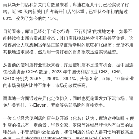
而从新开门店和新关门店数量来看，库迪在近几个月已经实现了好
转。近 90 天内新关门店占新开门店的比重，已经从今年初的超过
60%，变为了如今的约 15%。
目前看来，库迪已经处于"逆水行舟，不行则退"的境地之中：如果不
能持续推出新方案或新业态，其门店规模就将停滞不前甚至倒退。这
很容易让人联想到当年陆正耀掌舵瑞幸时的疯狂扩张经历：无所不用
其极地追求规模，然后用一份好看的财务报表迅速实现融资。
从当前的便利店行业现状来看，库迪便利店不是没有机会。据中国连
锁经营协会 CCFA 数据，2023 年中国便利店行业 CR3、CR5、
CR10 分别为 25.6%、29.8%、36.1%，头部 3 家、5 家、10 家企业
的市场份额占比并不集中，市场分散度极高。
而库迪一方面通过差异化定位切入，同时也更偏重发力下沉市场，避
免与美宜佳、7-Eleven、罗森等头部品牌的直接竞争。
一位长期经营便利店的店主赵开诚（化名）认为，库迪这种咖啡 + 便
利店的模式有一定前景，毕竟全家、罗森等连锁品牌也均有自己的咖
啡品类，不管是咖啡还是热食，和便利店的核心人群习惯均有较高重
合度，而库迪的咖啡品牌"钩子"能力，显然要比对手们强。