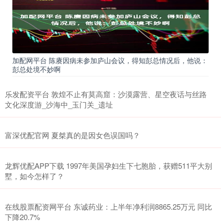
加配网平台 陈赓因病未参加庐山会议，得知彭总情况后，他说：
彭总处境不妙啊
乐发配资平台 敦煌不止有莫高窟：沙漠露营、星空夜话与丝路
文化深度游_沙海中_玉门关_遗址
富深优配官网 夏桀真的是因女色误国吗？
龙辉优配APP下载 1997年美国孕妇生下七胞胎，获赠511平大别
墅，如今怎样了？
在线股票配资网平台 东诚药业：上半年净利润8865.25万元 同比
下降20.7%