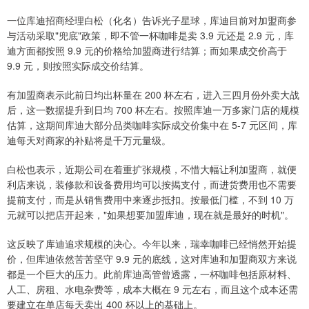
一位库迪招商经理白松（化名）告诉光子星球，库迪目前对加盟商参
与活动采取"兜底"政策，即不管一杯咖啡是卖 3.9 元还是 2.9 元，库
迪方面都按照 9.9 元的价格给加盟商进行结算；而如果成交价高于
9.9 元，则按照实际成交价结算。
有加盟商表示此前日均出杯量在 200 杯左右，进入三四月份外卖大战
后，这一数据提升到日均 700 杯左右。按照库迪一万多家门店的规模
估算，这期间库迪大部分品类咖啡实际成交价集中在 5-7 元区间，库
迪每天对商家的补贴将是千万元量级。
白松也表示，近期公司在着重扩张规模，不惜大幅让利加盟商，就便
利店来说，装修款和设备费用均可以按揭支付，而进货费用也不需要
提前支付，而是从销售费用中来逐步抵扣。按最低门槛，不到 10 万
元就可以把店开起来，"如果想要加盟库迪，现在就是最好的时机"。
这反映了库迪追求规模的决心。今年以来，瑞幸咖啡已经悄然开始提
价，但库迪依然苦苦坚守 9.9 元的底线，这对库迪和加盟商双方来说
都是一个巨大的压力。此前库迪高管曾透露，一杯咖啡包括原材料、
人工、房租、水电杂费等，成本大概在 9 元左右，而且这个成本还需
要建立在单店每天卖出 400 杯以上的基础上。