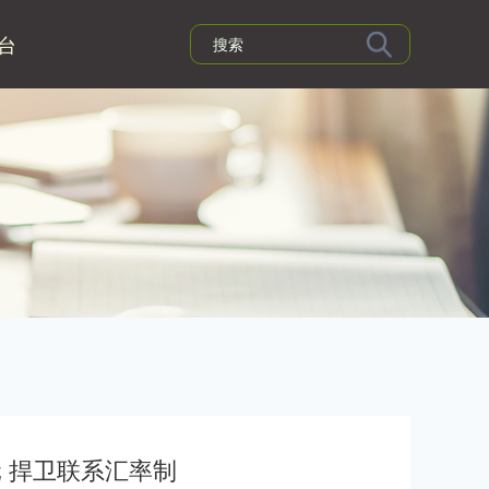
台
元 捍卫联系汇率制