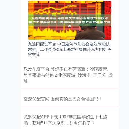
九连阳配资平台 中国建筑节能协会建筑节能技
术推广工作委员会&上海建科集团赴东方雨虹考
察交流
乐发配资平台 敦煌不止有莫高窟：沙漠露营、
星空夜话与丝路文化深度游_沙海中_玉门关_遗
址
富深优配官网 夏桀真的是因女色误国吗？
龙辉优配APP下载 1997年美国孕妇生下七胞
胎，获赠511平大别墅，如今怎样了？