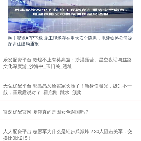
融丰配资APP下载 施工现场存在重大安全隐患，电建铁路公司被
深圳住建局通报
乐发配资平台 敦煌不止有莫高窟：沙漠露营、星空夜话与丝路
文化深度游_沙海中_玉门关_遗址
天弘优配平台 郭晶晶又给霍家长脸了！新身份曝光，级别不一
般，霍震霆说对了_霍启刚_跳水_颁奖
富深优配官网 夏桀真的是因女色误国吗？
人人配资平台 志愿军为什么是轻步兵巅峰？30人阻击美军，交
换比0比215！