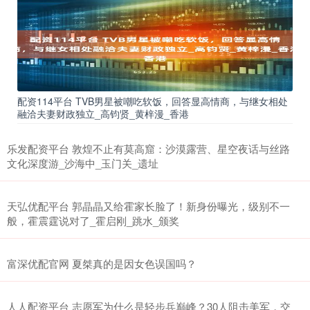
配资114平台 TVB男星被嘲吃软饭，回答显高情商，与继女相处
融洽夫妻财政独立_高钧贤_黄梓漫_香港
乐发配资平台 敦煌不止有莫高窟：沙漠露营、星空夜话与丝路
文化深度游_沙海中_玉门关_遗址
天弘优配平台 郭晶晶又给霍家长脸了！新身份曝光，级别不一
般，霍震霆说对了_霍启刚_跳水_颁奖
富深优配官网 夏桀真的是因女色误国吗？
人人配资平台 志愿军为什么是轻步兵巅峰？30人阻击美军，交