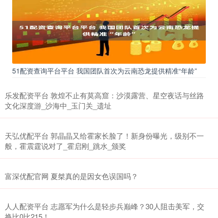
51配资查询平台平台 我国团队首次为云南恐龙提供精准“年龄”
乐发配资平台 敦煌不止有莫高窟：沙漠露营、星空夜话与丝路
文化深度游_沙海中_玉门关_遗址
天弘优配平台 郭晶晶又给霍家长脸了！新身份曝光，级别不一
般，霍震霆说对了_霍启刚_跳水_颁奖
富深优配官网 夏桀真的是因女色误国吗？
人人配资平台 志愿军为什么是轻步兵巅峰？30人阻击美军，交
换比0比215！