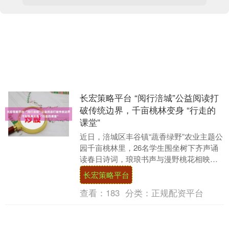
长宏策略平台 “阅行涪城”公益阅读打
破传统边界，千亩桃林变身 “行走的
课堂”
近日，涪城区丰谷镇“蔬香绿野”农业主题公
园千亩桃林里，26名学生围坐树下齐声诵
读春日诗词，琅琅书声与漫野桃花相映成
趣。 “人间四月芳菲尽，山寺桃花始盛
长宏策略平台
开。”实验....
查看：
183
分类：
正规配资平台