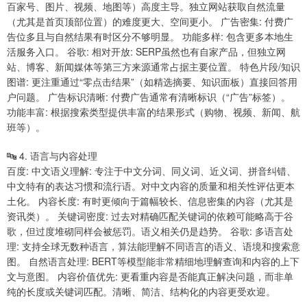
百家号、图片、视频、地图等）高度主导。独立网站获取自然流量
（尤其是首页顶部位置）的难度更大、空间更小。 广告密集: 付费广
告位多且与自然结果有时区分不够明显。 功能多样: 包含更多本地生
活服务入口。 谷歌: 相对开放: SERP虽然也有自家产品，但独立网
站、博客、新闻媒体等第三方来源通常占据主要位置。 特色片段/知识
图谱: 更注重通过“零点击结果”（如精选摘要、知识面板）直接回答用
户问题。 广告标识清晰: 付费广告通常有清晰标识（“广告”标签）。
功能丰富: 根据搜索类型提供丰富的结果形式（购物、视频、新闻、航
班等）。
🔤 4. 语言与内容处理
百度: 中文语义理解: 专注于中文分词、同义词、近义词、拼音纠错、
中文特有的表达习惯和流行语。对中文内容的质量和相关性评估更本
土化。 内容长度: 有时更倾向于篇幅较长、信息密集的内容（尤其是
资讯类）。 关键词密度: 过去对精确匹配关键词的依赖可能略高于谷
歌，但过度堆砌同样会被惩罚。语义相关仍是趋势。 谷歌: 多语言处
理: 支持全球无数种语言，算法能理解不同语言的语义、语境和搜索意
图。 自然语言处理: BERT等模型能非常精细地理解查询和内容的上下
文与意图。 内容价值优先: 更看重内容是否能真正解决问题，而非单
纯的长度或关键词匹配。清晰、简洁、结构化的内容更受欢迎。