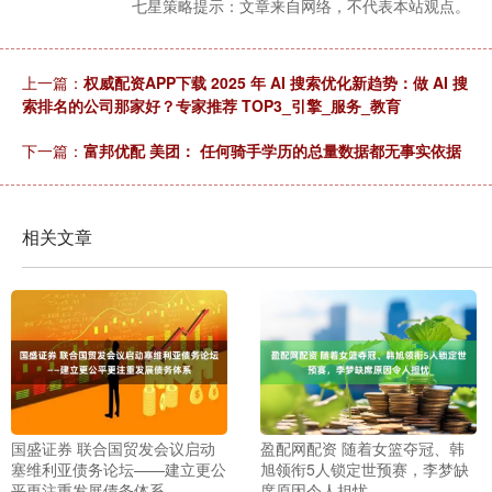
七星策略提示：文章来自网络，不代表本站观点。
上一篇：
权威配资APP下载 2025 年 AI 搜索优化新趋势：做 AI 搜
索排名的公司那家好？专家推荐 TOP3_引擎_服务_教育
下一篇：
富邦优配 美团： 任何骑手学历的总量数据都无事实依据
相关文章
国盛证券 联合国贸发会议启动
盈配网配资 随着女篮夺冠、韩
塞维利亚债务论坛——建立更公
旭领衔5人锁定世预赛，李梦缺
平更注重发展债务体系
席原因令人担忧