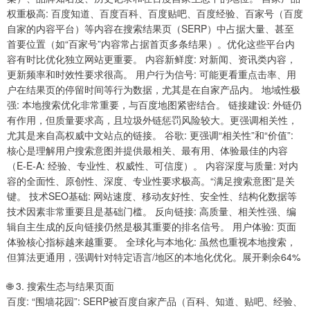
权重极高: 百度知道、百度百科、百度贴吧、百度经验、百家号（百度
自家的内容平台）等内容在搜索结果页（SERP）中占据大量、甚至
首要位置（如“百家号”内容常占据首页多条结果）。优化这些平台内
容有时比优化独立网站更重要。 内容新鲜度: 对新闻、资讯类内容，
更新频率和时效性要求很高。 用户行为信号: 可能更看重点击率、用
户在结果页的停留时间等行为数据，尤其是在自家产品内。 地域性极
强: 本地搜索优化非常重要，与百度地图紧密结合。 链接建设: 外链仍
有作用，但质量要求高，且垃圾外链惩罚风险较大。更强调相关性，
尤其是来自高权威中文站点的链接。 谷歌: 更强调“相关性”和“价值”:
核心是理解用户搜索意图并提供最相关、最有用、体验最佳的内容
（E-E-A: 经验、专业性、权威性、可信度）。 内容深度与质量: 对内
容的全面性、原创性、深度、专业性要求极高。“满足搜索意图”是关
键。 技术SEO基础: 网站速度、移动友好性、安全性、结构化数据等
技术因素非常重要且是基础门槛。 反向链接: 高质量、相关性强、编
辑自主生成的反向链接仍然是极其重要的排名信号。 用户体验: 页面
体验核心指标越来越重要。 全球化与本地化: 虽然也重视本地搜索，
但算法更通用，强调针对特定语言/地区的本地化优化。展开剩余64%
🌐 3. 搜索生态与结果页面
百度: “围墙花园”: SERP被百度自家产品（百科、知道、贴吧、经验、