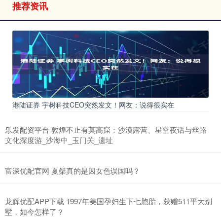
推荐资讯
港陆证券 宇树科技CEO突然发文！网友：说得很实在
乐发配资平台 敦煌不止有莫高窟：沙漠露营、星空夜话与丝路
文化深度游_沙海中_玉门关_遗址
富深优配官网 夏桀真的是因女色误国吗？
龙辉优配APP下载 1997年美国孕妇生下七胞胎，获赠511平大别
墅，如今怎样了？