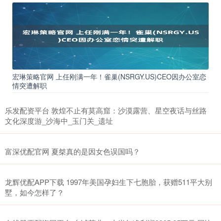
宏琳策略官网 上任刚满一年！雀巢(NSRGY.US)CEO因办公室恋
情突遭解职
乐发配资平台 敦煌不止有莫高窟：沙漠露营、星空夜话与丝路
文化深度游_沙海中_玉门关_遗址
富深优配官网 夏桀真的是因女色误国吗？
龙辉优配APP下载 1997年美国孕妇生下七胞胎，获赠511平大别
墅，如今怎样了？