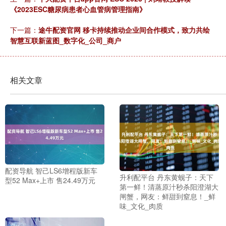
《2023ESC糖尿病患者心血管病管理指南》
下一篇：
途牛配资官网 移卡持续推动企业间合作模式，致力共绘
智慧互联新蓝图_数字化_公司_商户
相关文章
配资导航 智己LS6增程版新车
升利配平台 丹东黄蚬子：天下
型52 Max+上市 售24.49万元
第一鲜！清蒸原汁秒杀阳澄湖大
闸蟹，网友：鲜甜到窒息！_鲜
味_文化_肉质