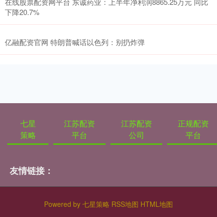
在线股票配资网平台 东诚药业：上半年净利润8865.25万元 同比
下降20.7%
亿融配资官网 特朗普喊话以色列：别扔炸弹
七星
江苏配资
江苏配资
正规配资
策略
平台
公司
平台
友情链接：
Powered by
七星策略
RSS地图
HTML地图