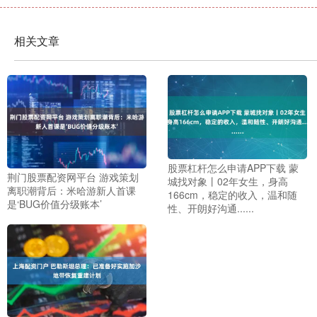
相关文章
股票杠杆怎么申请APP下载 蒙
荆门股票配资网平台 游戏策划
城找对象丨02年女生，身高
离职潮背后：米哈游新人首课
166cm，稳定的收入，温和随
是‘BUG价值分级账本’
性、开朗好沟通......