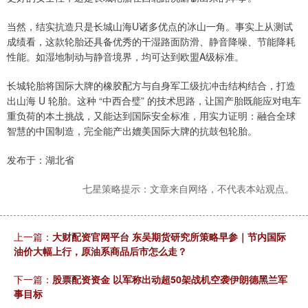
当然，结实抗造只是长城山海U诸多优点的冰山一角。事实上从测试
成绩看，这款轮胎还具备优秀的干湿路面防滑、静音降噪、节能降耗
性能。如湿地制动与静音境界，均可达到欧盟A级标准。
长城轮胎将国际大牌的橡胶配方与自身军工级抗冲击结构结合，打造
出山海 U 轮胎。这种 “中西合璧” 的技术思路，让国产胎既能应对电车
重负荷的本土挑战，又能达到国际安全标准，用实力证明：融合全球
智慧的中国制造，完全能产出媲美国际大牌的抗鼓包轮胎。
发布于：湖北省
七星策略提示：文章来自网络，不代表本站观点。
上一篇：
大财配资官网平台 东吴期货研究所策略早参｜节内国际
油价大幅上行，原油系商品后市怎么走？
下一篇：
股票配资资金 以军称出动超50架战机空袭伊朗德黑兰军
事目标