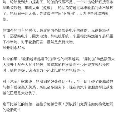
坑，轮胎受到大力撞击了。轮胎的气压不足，一个冲击轮胎直接帘布
层断裂鼓包。车辆太重（超载），轮胎负荷超过标准轮胎冗余不够坏
了。轮胎扁平比太低，导致缓冲空间“不够用”，大力冲击时结构损
伤。
但如今的电车的时代，最后的两条恰恰是电车的硬伤。无论是混动
车，还是纯电车，因为电池，和电机系统，车重相比纯燃油车起码重
了小半吨。对于轮胎而言，显然是负荷大增。
展开剩余82%
如今的车，“轮胎越来越扁”轮胎鼓包的概率越高。“扁轮胎”虽然颜值大
大提升！配合大尺寸轮毂，显得车的档次提高不少还能在激烈操控
时，操控更好，滚动阻力小还比以前的胖轮胎更小。
对于汽车厂家来说，轮胎扁的好处多到不行，至于磕了碰了轮胎鼓包
与整车质保毫无关系，所以诸多因素下，现在的汽车轮胎扁平比越来
越低已经是大趋势了。
扁平比越低的轮胎，往往价格越贵啊！所以我们究竟该如何挽救脆弱
的轮胎呢？