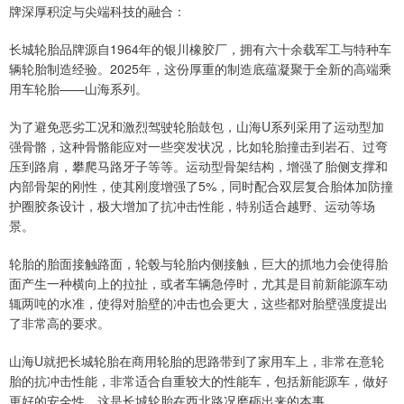
牌深厚积淀与尖端科技的融合：
长城轮胎品牌源自1964年的银川橡胶厂，拥有六十余载军工与特种车
辆轮胎制造经验。2025年，这份厚重的制造底蕴凝聚于全新的高端乘
用车轮胎——山海系列。
为了避免恶劣工况和激烈驾驶轮胎鼓包，山海U系列采用了运动型加
强骨骼，这种骨骼能应对一些突发状况，比如轮胎撞击到岩石、过弯
压到路肩，攀爬马路牙子等等。运动型骨架结构，增强了胎侧支撑和
内部骨架的刚性，使其刚度增强了5%，同时配合双层复合胎体加防撞
护圈胶条设计，极大增加了抗冲击性能，特别适合越野、运动等场
景。
轮胎的胎面接触路面，轮毂与轮胎内侧接触，巨大的抓地力会使得胎
面产生一种横向上的拉扯，或者车辆急停时，尤其是目前新能源车动
辄两吨的水准，使得对胎壁的冲击也会更大，这些都对胎壁强度提出
了非常高的要求。
山海U就把长城轮胎在商用轮胎的思路带到了家用车上，非常在意轮
胎的抗冲击性能，非常适合自重较大的性能车，包括新能源车，做好
更好的安全性，这是长城轮胎在西北路况磨砺出来的本事。