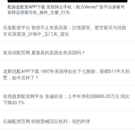
配操盘配资APP下载 亚矩阵云手机：助力Verve广告平台多账号
矩阵运营新方向_操作_注册_行为
乐发配资平台 敦煌不止有莫高窟：沙漠露营、星空夜话与丝路
文化深度游_沙海中_玉门关_遗址
富深优配官网 夏桀真的是因女色误国吗？
龙辉优配APP下载 1997年美国孕妇生下七胞胎，获赠511平大别
墅，如今怎样了？
在线股票配资网平台 东诚药业：上半年净利润8865.25万元 同比
下降20.7%
亿融配资官网 特朗普喊话以色列：别扔炸弹