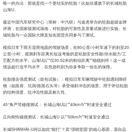
唯一的办法：那就是找一个更结实的轮胎！比如佳通旗下的长城轮胎
山海U。
最近中国汽车研究中心（简称：中汽研）与途虎举办的轮胎超级金牌
评测，在国家级测试场地，对轮胎的可靠性及质量试验进行实验。长
城轮胎与一众国际大牌及知名国货共同参与了测试。
模拟日常下雨天湿滑地面的驾驶场景，在80公里/小时车速下的刹至20
公里/小时，观测刹车距离长短这考验的是轮胎安全性能/排水能力/工
艺配方的水平。山海U以**仅30.52米的制动距离**稳稳刹停！这一成
绩远超行业平均水平，在危急时刻为你多争取一份生的保障。
轮胎撞击强度测试（鼓包试验）：模拟日常车辆驾驶中轮胎遇到障碍
物（如路肩、坑洞/路面石头等）承受倾斜冲击的场景。用于评估轮胎
的结构强度、抗冲击性能及耐久性。
45°角严苛碰撞测试： 长城山海U以**40km/h**时速安全通过
正向刚性碰撞测试：长城山海U 以**50km/h**时速安全通过
长城SHANHAI-U何以如此“能打”？其“强韧坚固”的核心基因，源自品