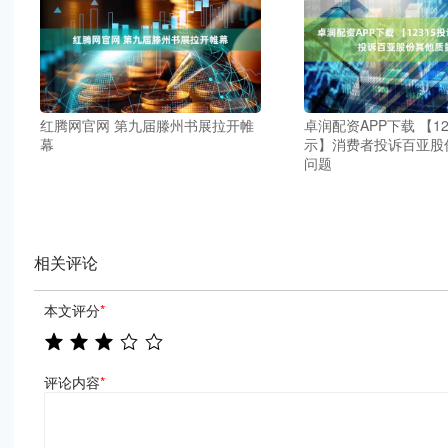
红腾网官网 第九届滕州书展拉开帷
卓润配资APP下载 【1
幕
示】消费者投诉百亚股
问题
相关评论
本文评分
*
评论内容
*