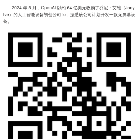
2024 年 5 月，OpenAI 以约 64 亿美元收购了乔尼・艾维（Jony
Ive）的人工智能设备初创公司 io，据悉该公司计划开发一款无屏幕设
备。