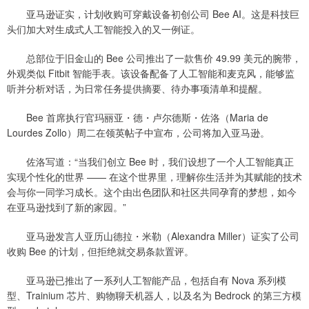
亚马逊证实，计划收购可穿戴设备初创公司 Bee AI。这是科技巨
头们加大对生成式人工智能投入的又一例证。
总部位于旧金山的 Bee 公司推出了一款售价 49.99 美元的腕带，
外观类似 Fitbit 智能手表。该设备配备了人工智能和麦克风，能够监
听并分析对话，为日常任务提供摘要、待办事项清单和提醒。
Bee 首席执行官玛丽亚・德・卢尔德斯・佐洛（Maria de
Lourdes Zollo）周二在领英帖子中宣布，公司将加入亚马逊。
佐洛写道：“当我们创立 Bee 时，我们设想了一个人工智能真正
实现个性化的世界 —— 在这个世界里，理解你生活并为其赋能的技术
会与你一同学习成长。这个由出色团队和社区共同孕育的梦想，如今
在亚马逊找到了新的家园。”
亚马逊发言人亚历山德拉・米勒（Alexandra Miller）证实了公司
收购 Bee 的计划，但拒绝就交易条款置评。
亚马逊已推出了一系列人工智能产品，包括自有 Nova 系列模
型、Trainium 芯片、购物聊天机器人，以及名为 Bedrock 的第三方模