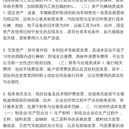
等相关费用，扣除限额为工资总额的8% 。 （二）资产与摊销类成本
1. 固定资产：设备、车辆购置时取得的机动车销售统一发票及购置税
完税证明，还有办公家具购置发票，均应按照法定折旧年限进行成本
分摊。例如，电子设备折旧年限为3年，运输工具为4年。此外，固定
资产在使用过程中发生的后续支出，若符合资本化条件，如大规模改
造升级，需将费用计入资产原值。
2. 无形资产：软件著作权、专利技术等购置发票，其成本应在不低于
10年的期限内进行摊销；而域名注册费、商标申请费等费用，可在支
出当期一次性进行税前扣除。 （三）财务与合规类成本 1. 银行相关
费用：包括手续费发票、账户管理费发票以及贷款利息发票。其中，
贷款利息发票需同时附上借款合同及银行回单，以证明费用的真实性
与合规性。
2. 税务相关支出：税控设备及技术维护费发票，依据相关政策可全额
抵减增值税应纳税额；此外，企业在经营过程中产生的税务咨询、审
计服务发票，也属于财务与合规类成本范畴 。 二、行业特性成本发票
（一）制造业/生产型企业 1. 生产材料：制造业企业在生产过程中，
主料、辅料发票，如钢材、化工原料等的采购发票，燃料动力发票，
像煤炭、天然气等能源的支出凭证，以及包装物发票，均是重要的成