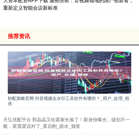
大资本配资APP下载 迪拓倍斯：音视频领域的国产创新者，
重新定义智能会议新标准
推荐资讯
秒配策略官网 抖音视频去水印工具软件有哪些？_用户_处理_程
序
天弘优配平台 郭晶晶又给霍家长脸了！新身份曝光，级别不一
般，霍震霆说对了_霍启刚_跳水_颁奖