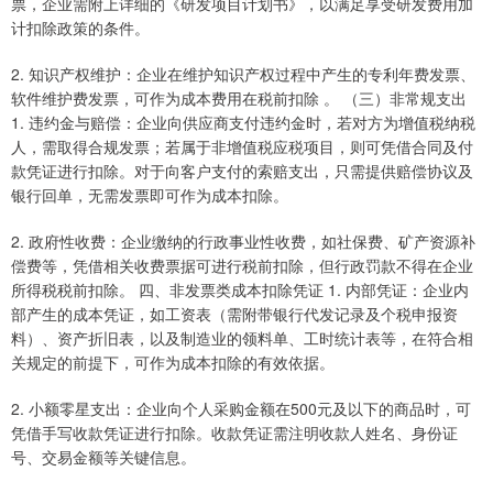
票，企业需附上详细的《研发项目计划书》，以满足享受研发费用加
计扣除政策的条件。
2. 知识产权维护：企业在维护知识产权过程中产生的专利年费发票、
软件维护费发票，可作为成本费用在税前扣除 。 （三）非常规支出
1. 违约金与赔偿：企业向供应商支付违约金时，若对方为增值税纳税
人，需取得合规发票；若属于非增值税应税项目，则可凭借合同及付
款凭证进行扣除。对于向客户支付的索赔支出，只需提供赔偿协议及
银行回单，无需发票即可作为成本扣除。
2. 政府性收费：企业缴纳的行政事业性收费，如社保费、矿产资源补
偿费等，凭借相关收费票据可进行税前扣除，但行政罚款不得在企业
所得税税前扣除。 四、非发票类成本扣除凭证 1. 内部凭证：企业内
部产生的成本凭证，如工资表（需附带银行代发记录及个税申报资
料）、资产折旧表，以及制造业的领料单、工时统计表等，在符合相
关规定的前提下，可作为成本扣除的有效依据。
2. 小额零星支出：企业向个人采购金额在500元及以下的商品时，可
凭借手写收款凭证进行扣除。收款凭证需注明收款人姓名、身份证
号、交易金额等关键信息。