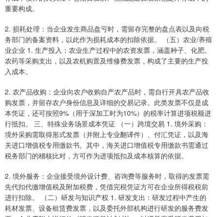
重要构成。
2. 损耗处理：当企业发生商品盘亏时，需留存完整的盘点表以及向税
务部门的备案资料，以此作为损耗成本的扣除依据。 （五）农业/养殖
业企业 1. 生产投入：农业生产过程中的农资发票，涵盖种子、化肥、
农药等采购支出，以及农机购置及维修费发票，构成了主要的生产投
入成本。
2. 农产品收购：企业向农户收购自产农产品时，需自行开具农产品收
购发票，并留存农户身份信息及详细的交易记录。此类发票不仅是成
本凭证，还可按照9%（用于深加工时为10%）的税率计算进项税额进
行抵扣。 三、特殊业务场景成本凭证 （一）跨境交易 1. 境外采购：
境外采购需取得形式发票（并附上专业翻译件）、付汇凭证，以及海
关进口增值税专用缴款书。其中，海关进口增值税专用缴款书需通过
税务部门的稽核比对，方可作为进项抵扣及成本核算的依据。
2. 境外服务：企业接受境外设计费、咨询费等服务时，取得的发票需
先代扣代缴增值税及附加税费，凭借完税凭证方可在企业所得税税前
进行扣除。 （二）研发与知识产权 1. 研发支出：研发过程中产生的
耗材发票、设备租赁费发票，以及委托外部机构进行研发的服务费发