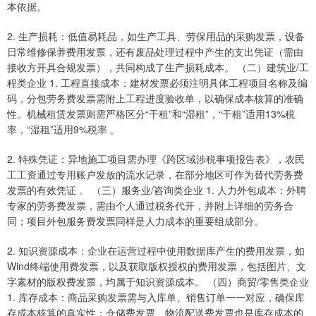
本依据。
2. 生产损耗：低值易耗品，如生产工具、劳保用品的采购发票，设备
日常维修保养费用发票，还有废品处理过程中产生的支出凭证（需由
接收方开具合规发票），共同构成了生产损耗成本。 （二）建筑业/工
程类企业 1. 工程直接成本：建材发票必须注明具体工程项目名称及编
码，分包劳务费发票需附上工程进度验收单，以确保成本核算的准确
性。机械租赁发票则需严格区分“干租”和“湿租”，“干租”适用13%税
率，“湿租”适用9%税率 。
2. 特殊凭证：异地施工项目需办理《跨区域涉税事项报告表》，农民
工工资通过专用账户发放的流水记录，在部分地区可作为替代劳务费
发票的有效凭证 。 （三）服务业/咨询类企业 1. 人力外包成本：外聘
专家的劳务费发票，需由个人通过税务代开，并附上详细的劳务合
同；项目外包服务费发票同样是人力成本的重要组成部分。
2. 知识资源成本：企业在运营过程中使用数据库产生的费用发票，如
Wind终端使用费发票，以及获取版权授权的费用发票，包括图片、文
字素材的版权费发票，均属于知识资源成本。 （四）商贸/零售类企业
1. 库存成本：商品采购发票需与入库单、销售订单一一对应，确保库
存成本核算的真实性；仓储费发票、物流配送费发票也是库存成本的