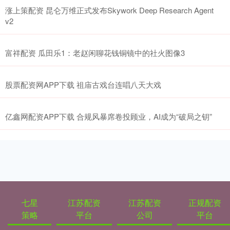
涨上策配资 昆仑万维正式发布Skywork Deep Research Agent
v2
富祥配资 瓜田乐1：老赵闲聊花钱铜镜中的社火图像3
股票配资网APP下载 祖庙古戏台连唱八天大戏
亿鑫网配资APP下载 合规风暴席卷投顾业，AI成为“破局之钥”
七星
江苏配资
江苏配资
正规配资
策略
平台
公司
平台