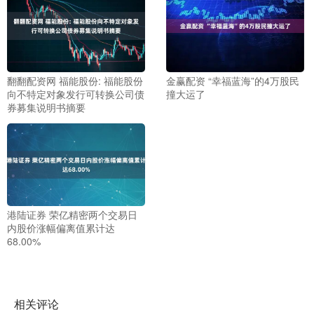
翻翻配资网 福能股份: 福能股份
金赢配资 “幸福蓝海”的4万股民
向不特定对象发行可转换公司债
撞大运了
券募集说明书摘要
港陆证券 荣亿精密两个交易日
内股价涨幅偏离值累计达
68.00%
相关评论