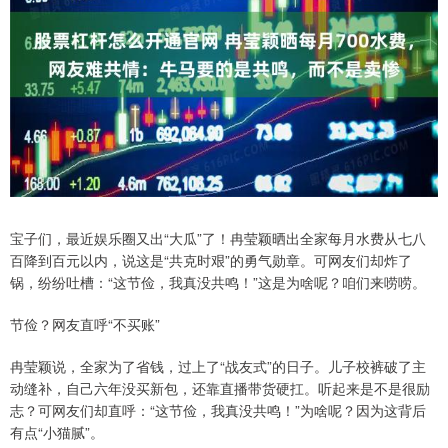
宝子们，最近娱乐圈又出“大瓜”了！冉莹颖晒出全家每月水费从七八
百降到百元以内，说这是“共克时艰”的勇气勋章。可网友们却炸了
锅，纷纷吐槽：“这节俭，我真没共鸣！”这是为啥呢？咱们来唠唠。
节俭？网友直呼“不买账”
冉莹颖说，全家为了省钱，过上了“战友式”的日子。儿子校裤破了主
动缝补，自己六年没买新包，还靠直播带货硬扛。听起来是不是很励
志？可网友们却直呼：“这节俭，我真没共鸣！”为啥呢？因为这背后
有点“小猫腻”。