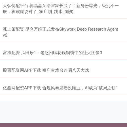
天弘优配平台 郭晶晶又给霍家长脸了！新身份曝光，级别不一
般，霍震霆说对了_霍启刚_跳水_颁奖
涨上策配资 昆仑万维正式发布Skywork Deep Research Agent
v2
富祥配资 瓜田乐1：老赵闲聊花钱铜镜中的社火图像3
股票配资网APP下载 祖庙古戏台连唱八天大戏
亿鑫网配资APP下载 合规风暴席卷投顾业，AI成为“破局之钥”