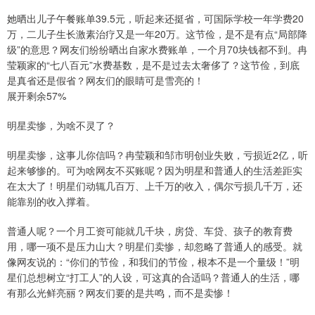
她晒出儿子午餐账单39.5元，听起来还挺省，可国际学校一年学费20
万，二儿子生长激素治疗又是一年20万。这节俭，是不是有点“局部降
级”的意思？网友们纷纷晒出自家水费账单，一个月70块钱都不到。冉
莹颖家的“七八百元”水费基数，是不是过去太奢侈了？这节俭，到底
是真省还是假省？网友们的眼睛可是雪亮的！
展开剩余57%
明星卖惨，为啥不灵了？
明星卖惨，这事儿你信吗？冉莹颖和邹市明创业失败，亏损近2亿，听
起来够惨的。可为啥网友不买账呢？因为明星和普通人的生活差距实
在太大了！明星们动辄几百万、上千万的收入，偶尔亏损几千万，还
能靠别的收入撑着。
普通人呢？一个月工资可能就几千块，房贷、车贷、孩子的教育费
用，哪一项不是压力山大？明星们卖惨，却忽略了普通人的感受。就
像网友说的：“你们的节俭，和我们的节俭，根本不是一个量级！”明
星们总想树立“打工人”的人设，可这真的合适吗？普通人的生活，哪
有那么光鲜亮丽？网友们要的是共鸣，而不是卖惨！