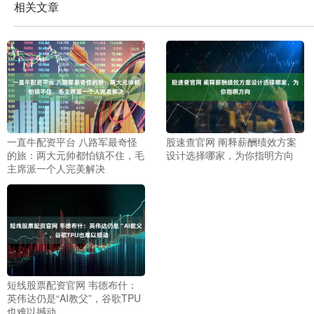
相关文章
一直牛配资平台 八路军最奇怪
股速查官网 阐释薪酬绩效方案
的旅：两大元帅都怕镇不住，毛
设计选择哪家，为你指明方向
主席派一个人完美解决
短线股票配资官网 韦德布什：
英伟达仍是“AI教父”，谷歌TPU
也难以撼动