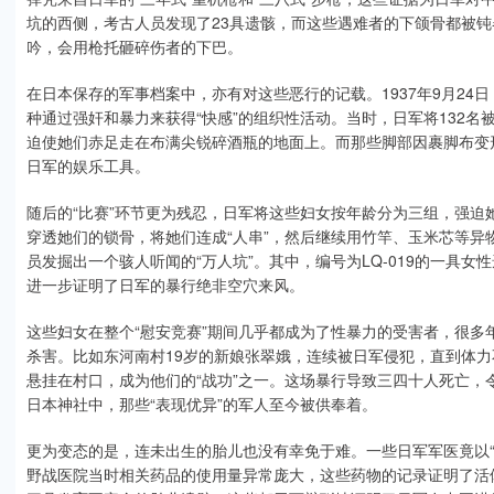
坑的西侧，考古人员发现了23具遗骸，而这些遇难者的下颌骨都被
吟，会用枪托砸碎伤者的下巴。
在日本保存的军事档案中，亦有对这些恶行的记载。1937年9月24
种通过强奸和暴力来获得“快感”的组织性活动。当时，日军将132
迫使她们赤足走在布满尖锐碎酒瓶的地面上。而那些脚部因裹脚布变
日军的娱乐工具。
随后的“比赛”环节更为残忍，日军将这些妇女按年龄分为三组，强迫
穿透她们的锁骨，将她们连成“人串”，然后继续用竹竿、玉米芯等异
员发掘出一个骇人听闻的“万人坑”。其中，编号为LQ-019的一具
进一步证明了日军的暴行绝非空穴来风。
这些妇女在整个“慰安竞赛”期间几乎都成为了性暴力的受害者，很
杀害。比如东河南村19岁的新娘张翠娥，连续被日军侵犯，直到体力
悬挂在村口，成为他们的“战功”之一。这场暴行导致三四十人死亡，
日本神社中，那些“表现优异”的军人至今被供奉着。
更为变态的是，连未出生的胎儿也没有幸免于难。一些日军军医竟以
野战医院当时相关药品的使用量异常庞大，这些药物的记录证明了活