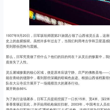
1937年9月20日，日军坂垣师团第21旅团占领了山西省灵丘县，
史上的血腥炼狱。虽然许多年过去了，当我们利用考古学和卫星遥感
受到那份恐怖与震撼。
那么，日军究竟做了些什么？他们的目的何在？从灵丘的惨案中，我
底丧失了人性。
灵丘屠城惨案的核心区域，便是原本应该宁静、庄严的佛教圣地——大
能在青砖的缝隙中，看到那些深藏的暗褐色血迹。根据山西省档案馆保存
队在大云寺后方展开了一场规模浩大的屠杀行动。
展开剩余86%
为了执行这场屠杀，日军工兵提前挖掘了一口长15米、宽4米、深2
辜香客驱赶至此，并开始用机枪疯狂扫射。2003年，中国考古人员
弹壳来自日军的“三年式”重机枪和“三八式”步枪，这些证据为日军