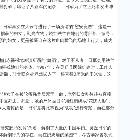
钝器打碎，印证了八路军的记录——日军为了防止死者发出呻
日，日军再次在大云寺进行了一场所谓的“慰安竞赛”，这是一
名被掳获的妇女，剥光衣物，烧红铁丝在她们的背部烙上编号，
形的妇女，更是被逼迫在这片血肉横飞的场地上行走，成为
她们赤裸裸地表演所谓的“舞蹈”。对于不从者，日军会用铁丝
物摧残她们的身体。1987年，在灵丘县医院扩建时，工作人
女性遗骸，耻骨联合处竟然嵌入了一根直径3厘米的玉米轴，这
多年轻女子在被轮番强暴后死于非命，老弱妇女则往往被直接
不支死去。死后，她的尸体被日军用红绸绑成“花嫁人形”，
令人震惊的是，日军竟将此事视为“战功”进行夸耀，而在部分
“研究胚胎发育”为名，解剖了大量的中国孕妇。灵丘日军的
体解剖行为的存在。而在奶奶庙的菜园中，考古学家曾发现