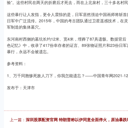
验”。这些村民在两天的折磨后才死去，而在上北泉村，三十多名村民
这些暴行让人发指，更令人震惊的是，日军居然强迫中国画师将斩首
日军中广泛流传。2015年，中国的考古团队通过卫星遥感技术，在灵
军制造的集体墓穴。
东河南村西侧的墓坑长约12米、宽4米，埋葬了87具遗骸。数据背后
色记忆》中，收录了417份幸存者的证言、89张物证照片和23份
暴行，永远不会被遗忘。
参考资料：
1、万千同胞惨死敌人刀下，你我怎能遗忘？——中国青年网2021-12
发布于：天津市
上一篇：
深圳股票配资官网 特朗普称以伊同意全面停火，原油暴跌