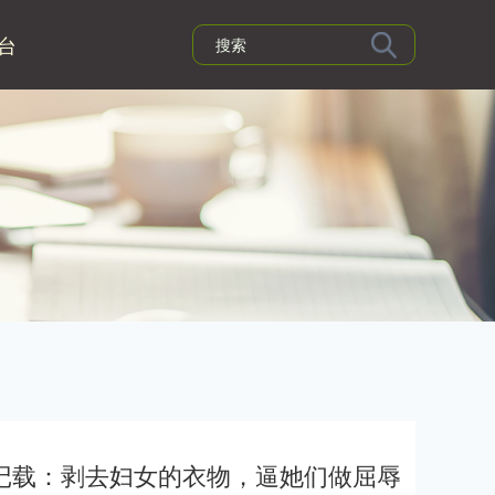
台
案记载：剥去妇女的衣物，逼她们做屈辱