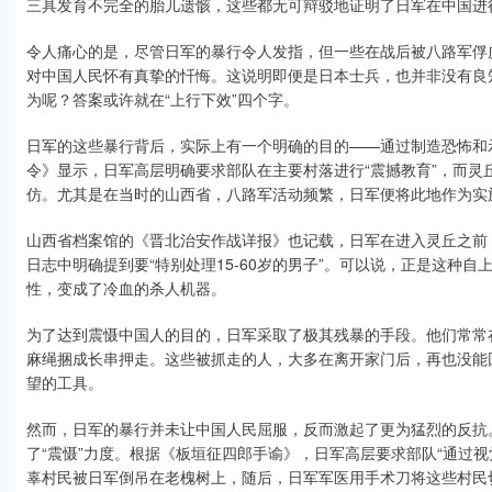
三具发育不完全的胎儿遗骸，这些都无可辩驳地证明了日军在中国进
令人痛心的是，尽管日军的暴行令人发指，但一些在战后被八路军俘
对中国人民怀有真挚的忏悔。这说明即便是日本士兵，也并非没有良
为呢？答案或许就在“上行下效”四个字。
日军的这些暴行背后，实际上有一个明确的目的——通过制造恐怖和
令》显示，日军高层明确要求部队在主要村落进行“震撼教育”，而灵
仿。尤其是在当时的山西省，八路军活动频繁，日军便将此地作为实施
山西省档案馆的《晋北治安作战详报》也记载，日军在进入灵丘之前，
日志中明确提到要“特别处理15-60岁的男子”。可以说，正是这种
性，变成了冷血的杀人机器。
为了达到震慑中国人的目的，日军采取了极其残暴的手段。他们常常
麻绳捆成长串押走。这些被抓走的人，大多在离开家门后，再也没能
望的工具。
然而，日军的暴行并未让中国人民屈服，反而激起了更为猛烈的反抗
了“震慑”力度。根据《板垣征四郎手谕》，日军高层要求部队“通过
辜村民被日军倒吊在老槐树上，随后，日军军医用手术刀将这些村民