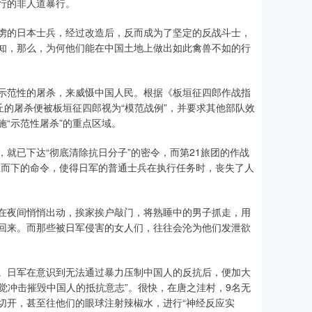
行的非人道暴行。
虏的日本士兵，经过改造后，反而成为了坚定的反战斗士，
知，那么，为何他们能在中国土地上做出如此禽兽不如的行
示范性的屠杀，来威慑中国人民。根据《板垣征四郎作战指
丘的屠杀便被板垣征四郎视为“模范战例”，并要求其他部队效
“示范性屠杀”的重点区域。
就已下达“彻底清除抗日分子”的密令，而第21旅团的作战
自上而下的命令，使得日军的普通士兵在执行任务时，丧失了人
在夜间悄悄出动，挨家挨户敲门，将熟睡中的男子抓走，用
回来。而那些被日军侵害的女人们，往往会沦为他们发泄欲
。日军在意识到无法通过暴力压制中国人的反抗后，便加大
视觉冲击摧毁中国人的抵抗意志”。很快，在唐之洼村，9名无
切开，甚至往他们的眼球注射辣椒水，进行“神经反应实