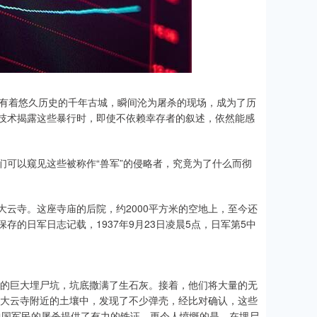
这座有着悠久历史的千年古城，瞬间沦为屠杀的现场，成为了历
技术揭露这些暴行时，即使不依赖幸存者的叙述，依然能感
们可以窥见这些被称作“兽军”的侵略者，究竟为了什么而彻
云寺。这座寺庙的后院，约2000平方米的空地上，至今还
的日军日志记载，1937年9月23日凌晨5点，日军第5中
米的巨大埋尸坑，坑底撒满了生石灰。接着，他们将大量的无
在大云寺附近的土壤中，发现了不少弹壳，经比对确认，这些
对中国军民的屠杀提供了有力的铁证。更令人愤慨的是，在埋尸