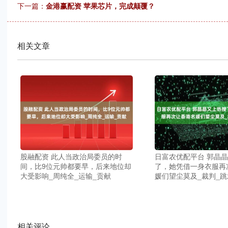
下一篇：
金港赢配资 苹果芯片，完成颠覆？
相关文章
股融配资 此人当政治局委员的时
日富农优配平台 郭晶
间，比9位元帅都要早，后来地位却
了，她凭借一身衣服再
大受影响_周纯全_运输_贡献
媛们望尘莫及_裁判_跳
相关评论