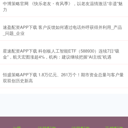
中博策略官网 《快乐老友・有风季》，以老友温情激活“非遗”魅
力
速盈配资APP下载 客户反馈如何通过电话外呼获得并利用_产品
_问题_企业
星速配资APP下载 科创板人工智能ETF（588930）连续7日“吸
金”，航天宏图涨超4%，机构：建议继续把握“AI主线”机遇
恒盛策略APP下载 1.8万亿元、261万个！期市资金总量与客户量
双双创历史新高