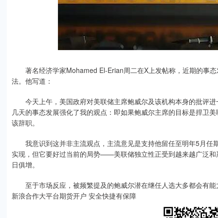
著名经济学家Mohamed El-Erian周二在X上发帖称，近期
法。他写道：
今天上午，美国政府对美联储主席鲍威尔及该机构本身的批评进一
几天的事态发展强化了我的观点：即如果鲍威尔主席的目标是捍卫美
该辞职。
我意识到这并非主流观点，主流意见是支持他留任至明年5月任期
实现，但它要好过当前的局势——美联储独立性正受到越来越广泛和
日俱增。
至于市场反应，被频繁提及的鲍威尔潜在继任人选大多都会有能
新浪合作大平台期货开户 安全快捷有保障