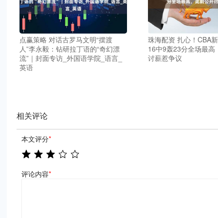
点赢策略 对话古罗马文明“摆渡
珠海配资 扎心！CBA
人”李永毅：钻研拉丁语的“奇幻漂
16中9轰23分全场最
流”｜封面专访_外国语学院_语言_
讨薪惹争议
英语
相关评论
本文评分
*
评论内容
*