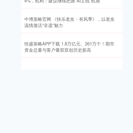
4%，机构：建议继续把握“AI主线”机遇
中博策略官网 《快乐老友・有风季》，以老友
温情激活“非遗”魅力
恒盛策略APP下载 1.8万亿元、261万个！期市
资金总量与客户量双双创历史新高