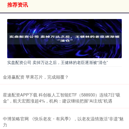
推荐资讯
实盘配资公司 卖掉万达之后，王健林的老臣逐渐被“清仓”
金港赢配资 苹果芯片，完成颠覆？
星速配资APP下载 科创板人工智能ETF（588930）连续7日“吸
金”，航天宏图涨超4%，机构：建议继续把握“AI主线”机遇
中博策略官网 《快乐老友・有风季》，以老友温情激活“非遗”魅
力