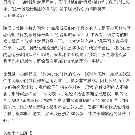
厉害了。当时我和欧尼同住，见识过她们醉酒后的模样，真是难以忘
怀。”这一段轻松幽默的对话引发了现场观众的阵阵笑声。
展开剩余57%
随后，节目主持人问道：“如果成员们有了喜欢的人，是否会互相分享
恋情呢？徐贤会这样做吗？”徐贤坦诚表示：“几乎没有，偶尔有的时
候，我只会与孝渊欧尼分享一下。”金孝渊补充说：“几乎可以说是零
分享。”据悉，徐贤在组合活动时总是将少女时代置于首位，担心自己
的恋情会对团队产生影响。金孝渊接着说道：“我就不会考虑这么多，
我优先考虑感情，而徐贤会更加谨慎地处理这些事情。”
徐贤进一步解释说：“作为少女时代的忙内，我时常感到，如果连我这
个年纪最小的成员都有恋情泄露，那就会非常糟糕。因此我经历了许
多‘间接恋爱体验’，观察欧尼们的交往对象，思考‘这种类型的人不能
要，那种就还不错’。”徐贤表示，她经常给金孝渊提出建议。听闻此
言，MC申东烨追问：“徐贤的意见通常很准确吧？”金孝渊坦言：“确
实如此，她总是能清晰地指出不合适的人选，但那个时候我被爱情迷
了眼，根本听不进去。如今我已步入30多岁，才终于理解她的良苦用
心。”
发布于：山东省