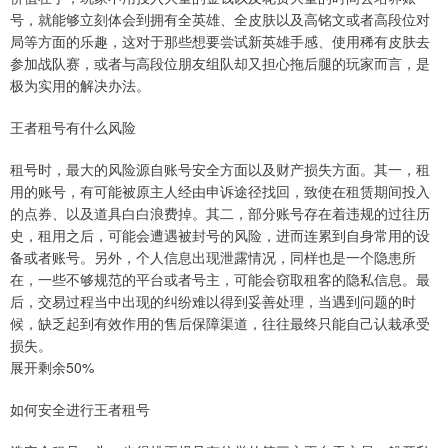
号，就能够立刻体会到拥有全英雄、全皮肤以及高铭文或者高段位对
局等方面的乐趣，这对于那些想要尝试新英雄手感、使用稀有皮肤去
参加战队赛，或者与高段位朋友组队却又担心拖后腿的玩家而言，是
极为实用的解决办法。
王者租号有什么风险
租号时，最大的风险源自账号安全方面以及财产损失方面。其一，租
用的账号，有可能被原主人经由申诉途径找回，致使在租赁期间投入
的点券、以及道具白白浪费掉。其二，部分账号存在着违规的过往历
史，租用之后，可能会遭遇被封号的风险，进而连累到自身常用的设
备或者账号。另外，个人信息出现泄露情况，同样也是一个隐患所
在，一些不够规范的平台或者号主，可能会窃取租客的隐私信息。最
后，交易过程当中出现的纠纷难以得到妥善处理，当遇到问题的时
候，缺乏起到有效作用的售后保障渠道，往往最终只能自己认栽承受
损失。
展开剩余50%
如何安全进行王者租号