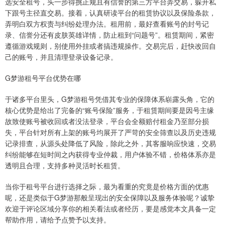
选安全租号，头一步得挑正规且有信誉的第三方平台弄交易，躲开私
下跟号主径直交易。接着，认真研读平台的租赁协议以及保险条款，
弄明白双方权责与纠纷处理办法。租用前，最好查看账号的封号记
录、信誉分还有皮肤英雄详情，防止租到“问题号”。租赁期间，紧密
遵循游戏规则，别使用外挂或者搞违规操作。交易完后，赶快改回自
己的账号，并且清理登录设备记录。
G梦游租号平台优势在哪
于诸多平台里头，G梦游租号凭借其专业的保障体系崭露头角，它的
核心优势是给出了完备的“账号保险”服务，于租赁期间要是因号主缘
故致使账号被收回或者没法登录，平台会全额赔付租金乃至部分损
失，平台针对所有上架的账号均展开了严苛的安全筛查以及历史违规
记录排查，从源头处降低了风险，除此之外，其客服响应快速，交易
纠纷能够在短时间之内获得专业仲裁，用户体验不错，价格体系亦是
透明且合理，支持多种灵活时长租赁。
当你于租号平台进行选择之际，最为看重的究竟是价格方面的优惠
呢，还是类似于G梦游那般呈现出的安全保障以及服务体验呢？诚挚
欢迎于评论区域分享你的相关看法或者经历，要是感觉本文具备一定
帮助作用，请给予点赞予以支持。