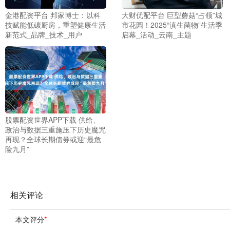
金港配资平台 邦家博士：以科
大财优配平台 巨型蘑菇“占领”城
技赋能低碳厨房，重塑健康生活
市花园！2025“滇生菌物”生活季
新范式_品牌_技术_用户
启幕_活动_云南_主题
股票配资世界APP下载 供给、
政治与数据三重施压下历史魔咒
再现？全球长期债券或迎“最危
险九月”
相关评论
本文评分
*