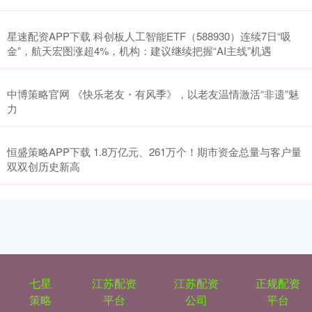
星速配资APP下载 科创板人工智能ETF（588930）连续7日“吸
金”，航天宏图涨超4%，机构：建议继续把握“AI主线”机遇
中博策略官网 《快乐老友・有风季》，以老友温情激活“非遗”魅
力
恒盛策略APP下载 1.8万亿元、261万个！期市资金总量与客户量
双双创历史新高
七星
江苏配资
江苏配资
正规配资
策略
平台
公司
平台