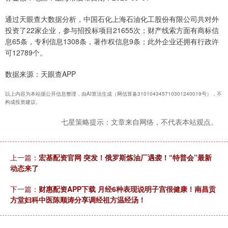
通过天眼查大数据分析，中国石化上海石油化工股份有限公司共对外
投资了22家企业，参与招投标项目21655次；财产线索方面有商标信
息65条，专利信息1308条，著作权信息9条；此外企业还拥有行政许
可12789个。
数据来源：天眼查APP
以上内容为本站据公开信息整理，由AI算法生成（网信算备310104345710301240019号），不
构成投资建议。
七星策略提示：文章来自网络，不代表本站观点。
上一篇：
宏基配资官网 突发！俄罗斯炼油厂遇袭！“特普会”最新
动态来了
下一篇：
财惠配资APP下载 月经6种表现说明子宫很健康！南昌贡
方堂妇科中医陈顺涛分享调经祖方温经汤！