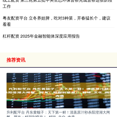
工作
粤友配资平台 立冬养娃脾，吃对3种菜，开春猛长个，建议
看看
杠杆配资 2025年金融智能体深度应用报告
推荐资讯
升利配平台 丹东黄蚬子：天下第一鲜！清蒸原汁秒杀阳澄湖大闸
蟹，网友：鲜甜到窒息！_鲜味_文化_肉质