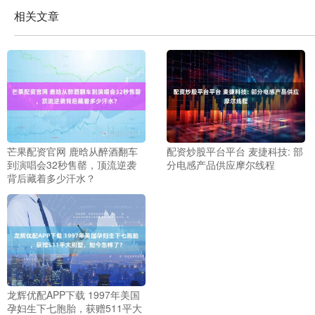
相关文章
芒果配资官网 鹿晗从醉酒翻车
配资炒股平台平台 麦捷科技: 部
到演唱会32秒售罄，顶流逆袭
分电感产品供应摩尔线程
背后藏着多少汗水？
龙辉优配APP下载 1997年美国
孕妇生下七胞胎，获赠511平大