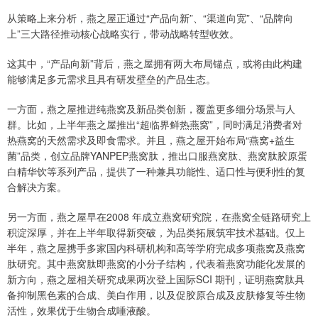
从策略上来分析，燕之屋正通过“产品向新”、“渠道向宽”、“品牌向
上”三大路径推动核心战略实行，带动战略转型收效。
这其中，“产品向新”背后，燕之屋拥有两大布局锚点，或将由此构建
能够满足多元需求且具有研发壁垒的产品生态。
一方面，燕之屋推进纯燕窝及新品类创新，覆盖更多细分场景与人
群。比如，上半年燕之屋推出“超临界鲜热燕窝”，同时满足消费者对
热燕窝的天然需求及即食需求。并且，燕之屋开始布局“燕窝+益生
菌”品类，创立品牌YANPEP燕窝肽，推出口服燕窝肽、燕窝肽胶原蛋
白精华饮等系列产品，提供了一种兼具功能性、适口性与便利性的复
合解决方案。
另一方面，燕之屋早在2008 年成立燕窝研究院，在燕窝全链路研究上
积淀深厚，并在上半年取得新突破，为品类拓展筑牢技术基础。仅上
半年，燕之屋携手多家国内科研机构和高等学府完成多项燕窝及燕窝
肽研究。其中燕窝肽即燕窝的小分子结构，代表着燕窝功能化发展的
新方向，燕之屋相关研究成果两次登上国际SCI 期刊，证明燕窝肽具
备抑制黑色素的合成、美白作用，以及促胶原合成及皮肤修复等生物
活性，效果优于生物合成唾液酸。