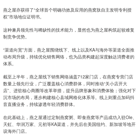
燕之屋亦获得了“全球首个明确功效及应用的燕窝肽自主发明专利授
权”市场地位证明书。
这种兼具领先性与稀缺性的技术能力，显然也为燕之屋构筑起较难复
制竞争优势。
“渠道向宽”方面，燕之屋围绕线下、线上以及KA与海外等渠道全面推
动布局升级，持续优化销售网络，也为品类构建起深度触达消费者的
体系。
截至上半年，燕之屋线下销售网络涵盖712家门店，在燕窝专营门店
数量上领先行业，广泛覆盖核心消费群体，同时推动“关小店开大
店”、进驻核心商圈等改革举措，提升品牌形象和消费体验；强化对下
沉市场的布局，逐步构建核心县域网格化体系等。线上则重点加码抖
音直播业务，持续渗透年轻消费群体。
在此基础上，燕之屋通过定制燕窝粥、即食燕窝等产品成功入驻Ole、
天虹、华润万家、元初等KA渠道，并先后在美国纽约、新加坡等地开
设海外门店。