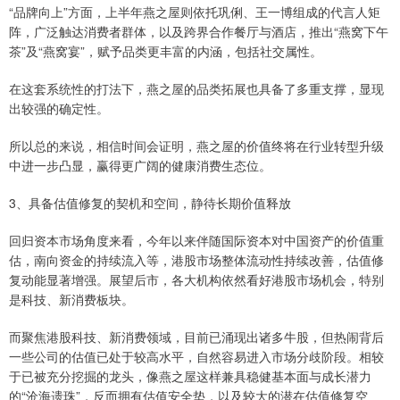
“品牌向上”方面，上半年燕之屋则依托巩俐、王一博组成的代言人矩
阵，广泛触达消费者群体，以及跨界合作餐厅与酒店，推出“燕窝下午
茶”及“燕窝宴”，赋予品类更丰富的内涵，包括社交属性。
在这套系统性的打法下，燕之屋的品类拓展也具备了多重支撑，显现
出较强的确定性。
所以总的来说，相信时间会证明，燕之屋的价值终将在行业转型升级
中进一步凸显，赢得更广阔的健康消费生态位。
3、具备估值修复的契机和空间，静待长期价值释放
回归资本市场角度来看，今年以来伴随国际资本对中国资产的价值重
估，南向资金的持续流入等，港股市场整体流动性持续改善，估值修
复动能显著增强。展望后市，各大机构依然看好港股市场机会，特别
是科技、新消费板块。
而聚焦港股科技、新消费领域，目前已涌现出诸多牛股，但热闹背后
一些公司的估值已处于较高水平，自然容易进入市场分歧阶段。相较
于已被充分挖掘的龙头，像燕之屋这样兼具稳健基本面与成长潜力
的“沧海遗珠”，反而拥有估值安全垫，以及较大的潜在估值修复空