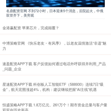
名鼎配资官网 不到72小时，日本迎来5个消息，后院起火，中俄
双管齐下，美旁观
金港赢配资 苹果芯片，完成颠覆？
中博策略官网 《快乐老友・有风季》，以老友温情激活“非遗”魅
力
速盈配资APP下载 客户反馈如何通过电话外呼获得并利用_产品
_问题_企业
星速配资APP下载 科创板人工智能ETF（588930）连续7日“吸
金”，航天宏图涨超4%，机构：建议继续把握“AI主线”机遇
恒盛策略APP下载 1.8万亿元、261万个！期市资金总量与客户量
双双创历史新高