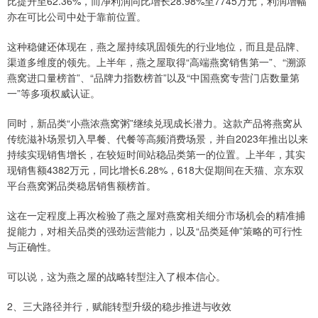
比提升至62.36%，而净利润同比增长28.98%至7745万元，利润增幅
亦在可比公司中处于靠前位置。
这种稳健还体现在，燕之屋持续巩固领先的行业地位，而且是品牌、
渠道多维度的领先。上半年，燕之屋取得“高端燕窝销售第一”、“溯源
燕窝进口量榜首”、“品牌力指数榜首”以及“中国燕窝专营门店数量第
一”等多项权威认证。
同时，新品类“小燕浓燕窝粥”继续兑现成长潜力。这款产品将燕窝从
传统滋补场景切入早餐、代餐等高频消费场景，并自2023年推出以来
持续实现销售增长，在较短时间站稳品类第一的位置。上半年，其实
现销售额4382万元，同比增长6.28%，618大促期间在天猫、京东双
平台燕窝粥品类稳居销售额榜首。
这在一定程度上再次检验了燕之屋对燕窝相关细分市场机会的精准捕
捉能力，对相关品类的强劲运营能力，以及“品类延伸”策略的可行性
与正确性。
可以说，这为燕之屋的战略转型注入了根本信心。
2、三大路径并行，赋能转型升级的稳步推进与收效