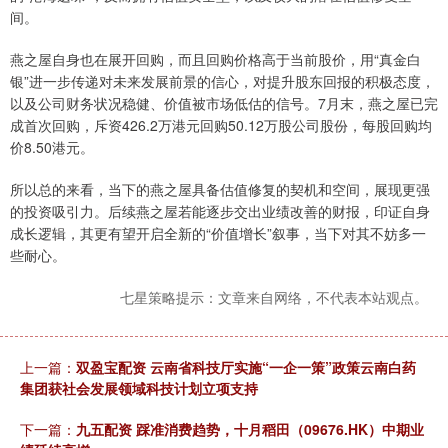
间。
燕之屋自身也在展开回购，而且回购价格高于当前股价，用“真金白
银”进一步传递对未来发展前景的信心，对提升股东回报的积极态度，
以及公司财务状况稳健、价值被市场低估的信号。7月末，燕之屋已完
成首次回购，斥资426.2万港元回购50.12万股公司股份，每股回购均
价8.50港元。
所以总的来看，当下的燕之屋具备估值修复的契机和空间，展现更强
的投资吸引力。后续燕之屋若能逐步交出业绩改善的财报，印证自身
成长逻辑，其更有望开启全新的“价值增长”叙事，当下对其不妨多一
些耐心。
七星策略提示：文章来自网络，不代表本站观点。
上一篇：
双盈宝配资 云南省科技厅实施“一企一策”政策云南白药
集团获社会发展领域科技计划立项支持
下一篇：
九五配资 踩准消费趋势，十月稻田（09676.HK）中期业