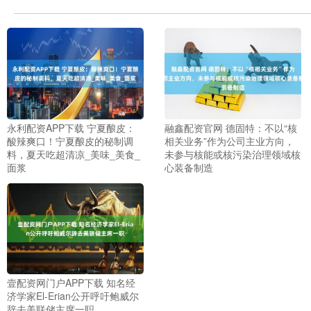
永利配资APP下载 宁夏酿皮：
融鑫配资官网 德固特：不以“核
酸辣爽口！宁夏酿皮的秘制调
相关业务”作为公司主业方向，
料，夏天吃超清凉_美味_美食_
未参与核能或核污染治理领域核
面浆
心装备制造
壹配资网门户APP下载 知名经
济学家El-Erian公开呼吁鲍威尔
辞去美联储主席一职