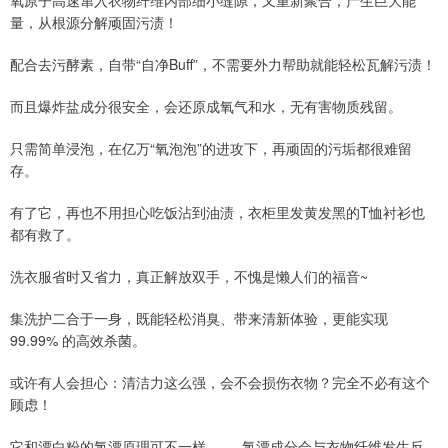
氧原子高速窜入衣物纤维内部细小缝隙，又重新聚合，产生巨大能
量，从根源分解顽固污渍！
配合去污酵素，自带“自净Buff”，不需要外力帮助就能轻松瓦解污渍！
而且爆炸盐成分很安全，会还原成氧气和水，无有害物质残留。
只需简单浸泡，在亿万“氧泡泡”的进攻下，再顽固的污垢都很难留
存。
有了它，再也不用担心吃饭沾到油渍，衣柜里发黄发黑的T恤衬衫也
都有救了。
洗衣服省时又省力，真正解放双手，不愧是懒人们的福音~
集洗护二合于一身，既能轻松消臭、带来清新体验，更能实现
99.99% 的高效杀菌。
或许有人会担心：清洁力这么强，会不会损伤衣物？完全不必有这个
顾虑！
它和漂白粉的氯漂原理可不一样 —— 氯漂成分会与衣物纤维发生反