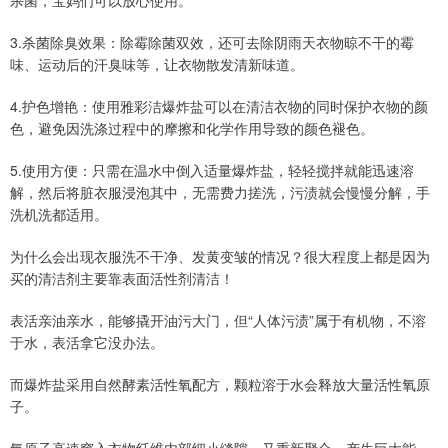
杀菌，宝妈们可以放心使用。
3.杀菌除臭效果：除霉除菌双效，还可去除阴雨天衣物晾不干的霉
味、运动后的汗臭味等，让衣物散发清新味道。
4.护色增艳：使用雅彩洁爆炸盐可以在清洁衣物的同时保护衣物的颜
色，避免因洗涤过程中的摩擦和化学作用导致的颜色褪色。
5.使用方便：只需在温水中倒入适量爆炸盐，轻轻搅拌就能迅速溶
解，然后将脏衣服浸泡其中，无需费力搓洗，污渍就会慢慢分解，手
洗机洗都适用。
为什么会出现衣服洗不干净、发黄变皱的情况？很大程度上都是因为
买的清洁剂主要靠表面活性剂清洁！
表活亲油亲水，能够撬开油污大门，但“人体污渍”属于有机物，不溶
于水，表活拿它没办法。
而爆炸盐采用自然酵素活性氧配方，颗粒溶于水会释放大量活性氧原
子。