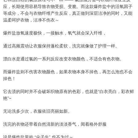
应，长期使用容易导致衣物受损、变脆。而这款爆炸盐中的活氧因子
等成分，不会与衣物纤维产生反应，真正做到深层洁净的同时，又能
温柔呵护衣物，洁净不伤衣～
爆炸盐放氧速度极快，一接触水，氧气就会深入纤维，
通过高频震动让衣服保持蓬松柔软，洗完就像做了护理一样。
漂白水是通过氯的一系列反应改变衣物颜色，不适合有色衣物。
而爆炸盐则不伤害衣物颜色，如果衣物本身不掉色，再怎么泡也不会
掉色！
它去渍的同时并不会破坏织物原有的色彩，也就是“白衣亮白，彩衣鲜
艳”~
无论洗多少次，衣服依旧亮丽如新。
洗完的衣物还带着自然清新的淡淡香气，闻着格外舒服
说是爆炸盐里的 “尖子生” 也不为过～