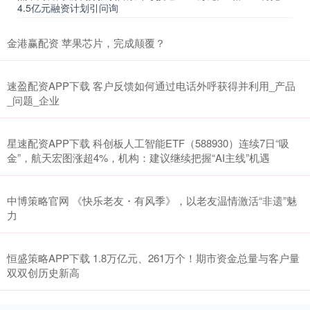
4.5亿元融资计划引问询
金港赢配资 苹果芯片，完成颠覆？
速盈配资APP下载 客户反馈如何通过电话外呼获得并利用_产品
_问题_企业
星速配资APP下载 科创板人工智能ETF（588930）连续7日“吸
金”，航天宏图涨超4%，机构：建议继续把握“AI主线”机遇
中博策略官网 《快乐老友・有风季》，以老友温情激活“非遗”魅
力
恒盛策略APP下载 1.8万亿元、261万个！期市资金总量与客户量
双双创历史新高