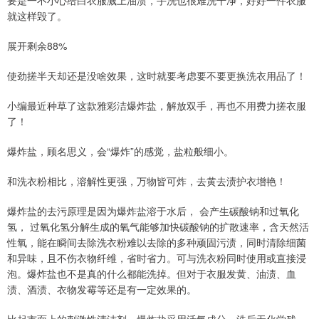
要是一不小心给白衣服溅上油渍，手洗也很难洗干净，好好一件衣服
就这样毁了。
展开剩余88%
使劲搓半天却还是没啥效果，这时就要考虑要不要更换洗衣用品了！
小编最近种草了这款雅彩洁爆炸盐，解放双手，再也不用费力搓衣服
了！
爆炸盐，顾名思义，会“爆炸”的感觉，盐粒般细小。
和洗衣粉相比，溶解性更强，万物皆可炸，去黄去渍护衣增艳！
爆炸盐的去污原理是因为爆炸盐溶于水后， 会产生碳酸钠和过氧化
氢， 过氧化氢分解生成的氧气能够加快碳酸钠的扩散速率，含天然活
性氧，能在瞬间去除洗衣粉难以去除的多种顽固污渍，同时清除细菌
和异味，且不伤衣物纤维，省时省力。可与洗衣粉同时使用或直接浸
泡。爆炸盐也不是真的什么都能洗掉。但对于衣服发黄、油渍、血
渍、酒渍、衣物发霉等还是有一定效果的。