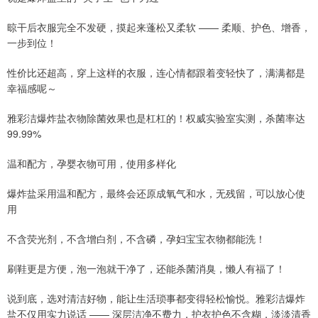
晾干后衣服完全不发硬，摸起来蓬松又柔软 —— 柔顺、护色、增香，
一步到位！
性价比还超高，穿上这样的衣服，连心情都跟着变轻快了，满满都是
幸福感呢～
雅彩洁爆炸盐衣物除菌效果也是杠杠的！权威实验室实测，杀菌率达
99.99%
温和配方，孕婴衣物可用，使用多样化
爆炸盐采用温和配方，最终会还原成氧气和水，无残留，可以放心使
用
不含荧光剂，不含增白剂，不含磷，孕妇宝宝衣物都能洗！
刷鞋更是方便，泡一泡就干净了，还能杀菌消臭，懒人有福了！
说到底，选对清洁好物，能让生活琐事都变得轻松愉悦。雅彩洁爆炸
盐不仅用实力说话 —— 深层洁净不费力，护衣护色不含糊，淡淡清香