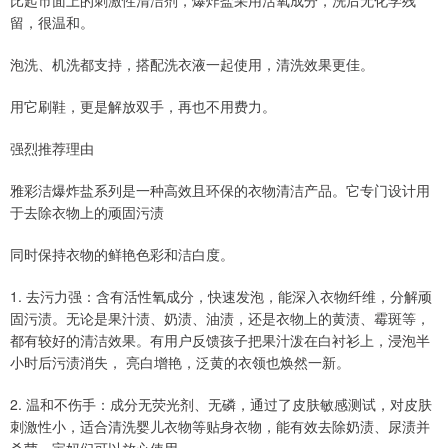
比起市面上的刺激性清洁剂，爆炸盐采用活氧成分，洗后无化学残
留，很温和。
泡洗、机洗都支持，搭配洗衣液一起使用，清洗效果更佳。
用它刷鞋，更是解放双手，再也不用费力。
强烈推荐理由
雅彩洁爆炸盐系列是一种高效且环保的衣物清洁产品。它专门设计用
于去除衣物上的顽固污渍
同时保持衣物的鲜艳色彩和洁白度。
1. 去污力强：含有活性氧成分，快速发泡，能深入衣物纤维，分解顽
固污渍。无论是果汁渍、奶渍、油渍，还是衣物上的黄渍、霉斑等，
都有较好的清洁效果。有用户反馈孩子把果汁泼在白衬衫上，浸泡半
小时后污渍消失， 亮白增艳，泛黄的衣领也焕然一新。
2. 温和不伤手：成分无荧光剂、无磷，通过了皮肤敏感测试，对皮肤
刺激性小，适合清洗婴儿衣物等贴身衣物，能有效去除奶渍、尿渍并