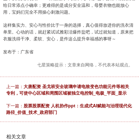
给日常添点小确幸；更难得的是成分安全温和，母婴衣物也能放心
用，宝妈们完全不用操心刺激问题。
这样集实力、安心与性价比于一身的选择，真心值得放进你的洗衣清
单里。心动的话，就赶紧试试雅彩洁爆炸盐吧，试过就知道，原来把
衣服洗得干净、柔软、安心，是件这么提升幸福感的事呀～
发布于：广东省
七星策略提示：文章来自网络，不代表本站观点。
上一篇：
大唐配资 圣戈班安全玻璃申请电致变色功能元件等相关
专利，可使中心区域和周围区域被独立电控制_电极_平面_显示
下一篇：
股票股票配资 人机协作ppt：生成式AI赋能与治理现代化
路径_价值_技术_政府部门
相关文章