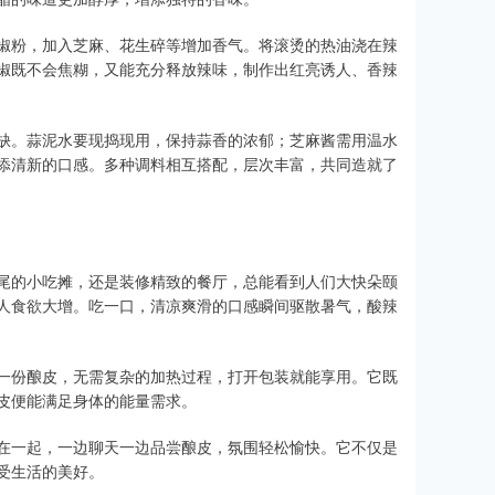
椒粉，加入芝麻、花生碎等增加香气。将滚烫的热油浇在辣
椒既不会焦糊，又能充分释放辣味，制作出红亮诱人、香辣
缺。蒜泥水要现捣现用，保持蒜香的浓郁；芝麻酱需用温水
添清新的口感。多种调料相互搭配，层次丰富，共同造就了
尾的小吃摊，还是装修精致的餐厅，总能看到人们大快朵颐
人食欲大增。吃一口，清凉爽滑的口感瞬间驱散暑气，酸辣
一份酿皮，无需复杂的加热过程，打开包装就能享用。它既
皮便能满足身体的能量需求。
在一起，一边聊天一边品尝酿皮，氛围轻松愉快。它不仅是
受生活的美好。