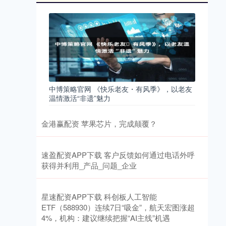
中博策略官网 《快乐老友・有风季》，以老友
温情激活“非遗”魅力
金港赢配资 苹果芯片，完成颠覆？
速盈配资APP下载 客户反馈如何通过电话外呼
获得并利用_产品_问题_企业
星速配资APP下载 科创板人工智能
ETF（588930）连续7日“吸金”，航天宏图涨超
4%，机构：建议继续把握“AI主线”机遇