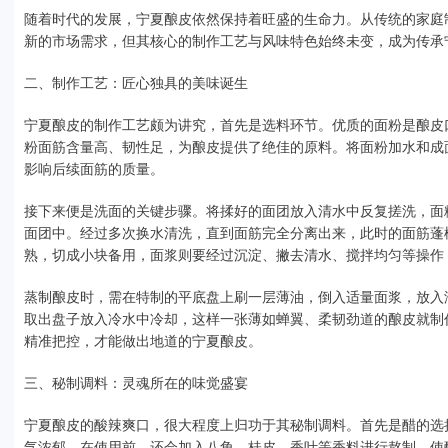
随着时代的发展，宁夏酿皮依然保持着旺盛的生命力。从传统的家庭
新的市场需求，但其核心的制作工艺与风味特色始终未变，成为传承
二、制作工艺：匠心独具的美味诞生
宁夏酿皮的制作工艺颇为讲究，首先是选料环节。优质的面粉是酿皮
粉面筋含量高、韧性足，为酿皮提供了绝佳的原料。将面粉加水和成
影响后续面筋的质量。
接下来便是洗面的关键步骤。将揉好的面团放入清水中反复搓洗，面
面团中。经过多次换水清洗，直到面筋完全分离出来，此时的面筋蓬
熟，切成小块备用，面浆则要经过沉淀、撇去清水、搅拌均匀等操作
蒸制酿皮时，需在特制的平底盘上刷一层薄油，倒入适量面浆，放入
取出盘子放入冷水中冷却，这样一张薄如蝉翼、柔韧劲道的酿皮就制
精准把控，才能做出地道的宁夏酿皮。
三、秘制调料：灵魂所在的味觉盛宴
宁夏酿皮的酸辣爽口，很大程度上归功于其秘制调料。首先是醋的选
气浓郁。在使用前，还会加入八角、桂皮、香叶等香料进行熬制，使