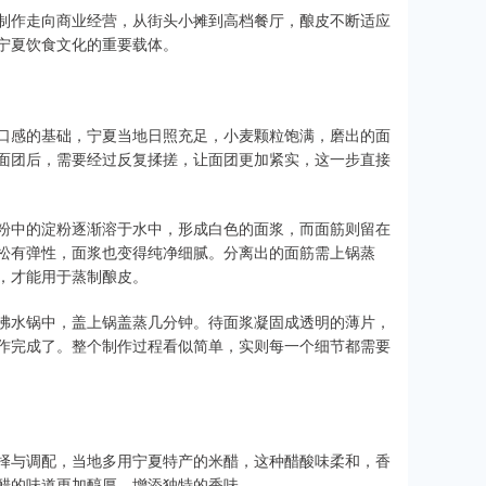
制作走向商业经营，从街头小摊到高档餐厅，酿皮不断适应
宁夏饮食文化的重要载体。
口感的基础，宁夏当地日照充足，小麦颗粒饱满，磨出的面
面团后，需要经过反复揉搓，让面团更加紧实，这一步直接
粉中的淀粉逐渐溶于水中，形成白色的面浆，而面筋则留在
松有弹性，面浆也变得纯净细腻。分离出的面筋需上锅蒸
，才能用于蒸制酿皮。
沸水锅中，盖上锅盖蒸几分钟。待面浆凝固成透明的薄片，
作完成了。整个制作过程看似简单，实则每一个细节都需要
择与调配，当地多用宁夏特产的米醋，这种醋酸味柔和，香
醋的味道更加醇厚，增添独特的香味。