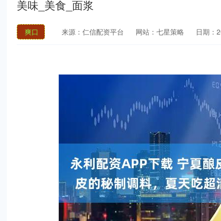
美味_美食_面浆
爽口
来源：仁信配资平台
网站：七星策略
日期：202