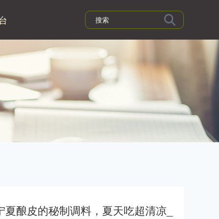
台
！宁夏酿皮的秘制调料，夏天吃超清凉_