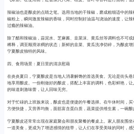
辣椒油也是酿皮的点睛之笔。选用当地的干辣椒，磨成粗细适中的辣
椒粉上，瞬间激发辣椒的香味，同时控制好油温与浇油的速度，让辣
过瘾的辣椒油。
除了醋和辣椒油，蒜泥水、芝麻酱、韭菜沫、黄瓜丝等调料也不可或
稀释，调至顺滑浓稠的状态；新鲜的韭菜、黄瓜洗净切碎，为酿皮增
宁夏酿皮独特的风味。
四、食用场景：夏日里的清凉慰藉
在炎炎夏日，宁夏酿皮是当地人消暑解馋的首选美食。无论是街头巷
地享用酿皮。一份刚做好的酿皮，搭配上丰富的调料，色彩鲜艳，让
的味道刺激味蕾，让人回味无穷。
对于忙碌的上班族来说，酿皮也是便捷的午餐选择。在午休时间，买
方便快捷，又营养均衡，面筋富含蛋白质，蔬菜提供维生素，一碗酿
宁夏酿皮还常常出现在家庭聚会和朋友聚餐的餐桌上。家人朋友围坐
一道美食，更成为了增进感情的纽带，让人们在享受美味的同时，感