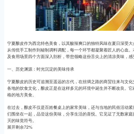
宁夏酿皮作为西北特色美食，以其酸辣爽口的独特风味在夏日深受大
从传统手工制作到秘制调料调配，每一个环节都凝聚着匠人的心血。
及食用场景四个方面深入剖析，带您领略这份舌尖上的清凉美味，感
一、历史渊源：时光沉淀的美味传承
宁夏酿皮的历史可追溯至遥远的古代，在丝绸之路的商贸往来与文化
各地的饮食文化，酿皮正是在这样多元的环境中诞生并不断改良。它
格的地方美食。
在过去，酿皮不仅是百姓餐桌上的家常美味，还与当地的民俗活动紧
们围坐在一起，品尝这份美味，分享生活的喜悦。它见证了无数家庭
灭的味觉符号。
展开剩余72%