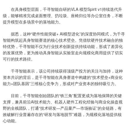
在具身模型层面，千寻智能自研的VLA 模型Spirit v1持续迭代升
级，能够精准完成桌面整理、扔垃圾、座椅归位等办公室任务，不断
提升模型在多场景中的落地能力。
据悉，这种“硬件性能突破+ AI模型进化”的深度协同模式，为千寻
智能构筑起具身智能赛道的核心技术壁垒。凭借软硬件技术融合的独
特优势，千寻智能不仅为行业技术创新提供持续动能，形成了差异化
的发展优势，更为推动具身智能从实验室走向规模化商用提供了切实
可行的技术路径。
千寻智能表示，该公司持续获得顶级产投方的关注与加持，这种
资本共识的背后，是千寻智能在具身赛道中构建的“技术壁垒+商业化
能力+团队基因”三维核心竞争力，形成对产业资本的独特吸引力。
目前，千寻智能创始团队的“铁三角”配置更成为落地保障的关键
支撑，兼具前沿AI技术能力、机器人硬件工程化经验与商业化操盘视
野的全栈团队，打通“技术研发—产品量产—市场验证”的全链路，有
效破解行业普遍存在的“研发与落地脱节”难题，为规模化落地提供核
心动能。