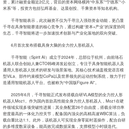
资，累计融资金额近2亿元，背后的资本网络横跨“中东系”“宁德系”“小
米系”等，投资方包括弘晖基金、达晨创投、千乘资本等知名机构。
千寻智能表示，此次融资不仅为千寻注入强劲资金动能，更凸显
千寻在具身智能赛道的核心竞争力，通过构建“资本+产业”的深度协同
生态，千寻智能将进一步加速技术创新与产业化落地的双向突破。
6月首次发布搭载具身大脑的全力控人形机器人
千寻智能（Spirit AI）成立于2024年，总部位于杭州，由前珞石
机器人联合创始人兼CTO韩峰涛发起创立，专注于具身智能机器人及
通用人形机器人技术的研发与场景落地。其核心技术涵盖视觉语言模
型ViLa、部件约束模型CoPa以及世界领先的运动控制系统，致力于打
造通用智能机器人平台。也被称为“中国版Figure AI”。
2025年6月，千寻智能正式发布搭载自研VLA模型的全力控人形
机器人Moz1。作为国内首款高性能全身力控人形机器人，Moz1在硬
件领域实现多项突破性进展：其全身配置26个自由度，搭载全球功率
密度最高的一体化力控关节，配备国内顶尖的高精高速WBC算法，负
载自重比达1:1。此外，该机器人可实现全身零延时遥操作，配合自研
的多维度数采设备，能高效完成数据采集，支撑模型小时级迭代。