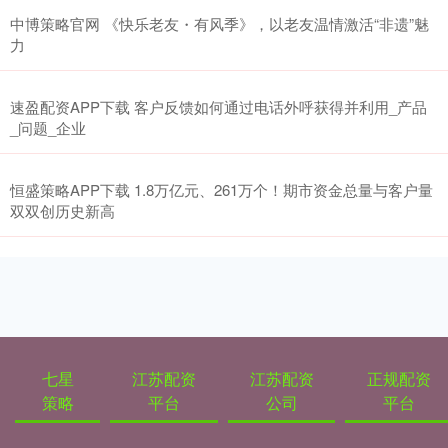
中博策略官网 《快乐老友・有风季》，以老友温情激活“非遗”魅
力
速盈配资APP下载 客户反馈如何通过电话外呼获得并利用_产品
_问题_企业
恒盛策略APP下载 1.8万亿元、261万个！期市资金总量与客户量
双双创历史新高
七星
江苏配资
江苏配资
正规配资
策略
平台
公司
平台