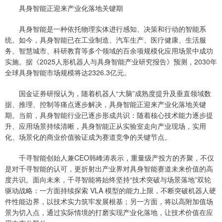
具身智能正迎来产业化落地关键期
具身智能是一种依托物理实体进行感知、决策和行动的智能系
统。如今，具身智能已在工业制造、汽车生产、医疗健康、生活服
务、智慧城市、科研教育等多个领域的百余项规模化应用场景中成功
实施。据《2025人形机器人与具身智能产业研究报告》预测，2030年
全球具身智能市场规模将达2326.3亿元。
国金证券研报认为，随着机器人“大脑”成熟度提升及垂直领域数
据、推理、控制等痛点逐步解决，具身智能正迎来产业化落地关键
期。当前，具身智能行业已逐步形成共识：随着核心技术能力逐步提
升、应用场景持续清晰，具身智能正从实验室走向产业现场，实用
化、场景化的商业价值验证成为赛道竞争的关键节点。
千寻智能创始人兼CEO韩峰涛表示，重量级产投方的齐聚，不仅
是对千寻智能的认可，更折射出产业界对具身智能赛道未来价值的高
度共识。面向未来，千寻智能将始终坚持“技术突破与场景落地”双轮
驱动战略：一方面持续探索 VLA 模型的能力上限，不断突破机器人硬
件性能边界，以技术实力筑牢发展根基；另一方面，将以高附加值场
景为切入点，通过实际情境的打磨实现产业化落地，让技术价值在应